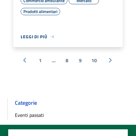
Commercio ambulante
Mercato
Prodotti alimentari
LEGGI DI PIÙ
1
...
8
9
10
« Precedente
Successiva 
Categorie
Eventi passati