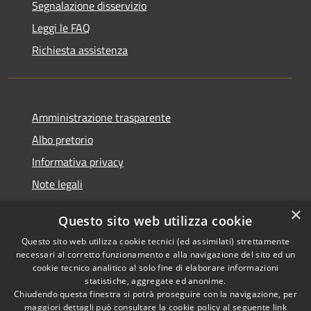
Segnalazione disservizio
Leggi le FAQ
Richiesta assistenza
Amministrazione trasparente
Albo pretorio
Informativa privacy
Note legali
Dichiarazione di accessibilità
×
Questo sito web utilizza cookie
Piano di miglioramento del sito
Questo sito web utilizza cookie tecnici (ed assimilati) strettamente
necessari al corretto funzionamento e alla navigazione del sito ed un
cookie tecnico analitico al solo fine di elaborare informazioni
statistiche, aggregate ed anonime.
Chiudendo questa finestra si potrà proseguire con la navigazione, per
RSS
Copyright © 2026 • Comune di
maggiori dettagli può consultare la cookie policy al seguente
link