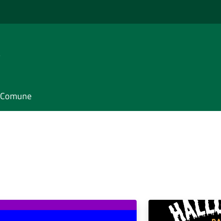
e
il Comune