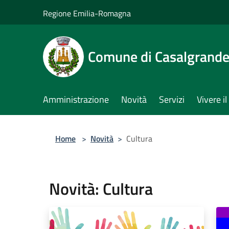
Salta al contenuto principale
Regione Emilia-Romagna
Comune di Casalgrand
Amministrazione
Novità
Servizi
Vivere 
Home
>
Novità
>
Cultura
Novità: Cultura