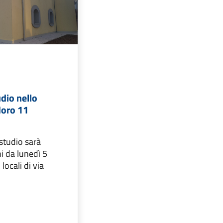
dio nello
Moro 11
studio sarà
ni da lunedì 5
locali di via