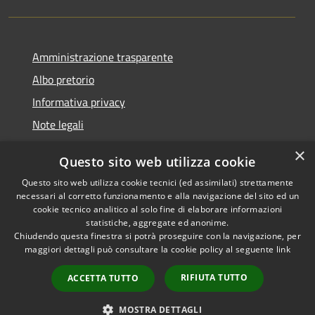
Amministrazione trasparente
Albo pretorio
Informativa privacy
Note legali
Dichiarazione di accessibilità
×
Questo sito web utilizza cookie
Piano di miglioramento del sito
Questo sito web utilizza cookie tecnici (ed assimilati) strettamente
necessari al corretto funzionamento e alla navigazione del sito ed un
cookie tecnico analitico al solo fine di elaborare informazioni
statistiche, aggregate ed anonime.
Chiudendo questa finestra si potrà proseguire con la navigazione, per
RSS
Copyright © 2026 • Comune di
maggiori dettagli può consultare la cookie policy al seguente
link
Accessibilità
Casalgrande • Powered by
Privacy
Municipium
Accesso
•
RIFIUTA TUTTO
ACCETTA TUTTO
Cookie
redazione
Mappa del sito
MOSTRA DETTAGLI