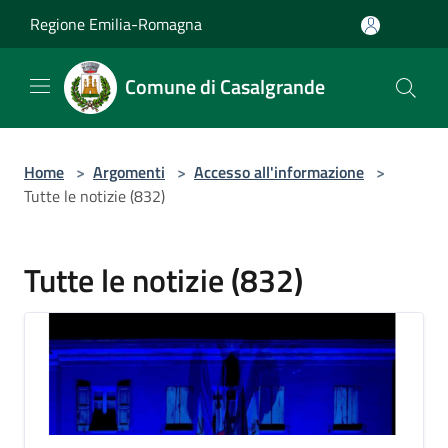
Salta al contenuto principale
Regione Emilia-Romagna
Comune di Casalgrande
Home
>
Argomenti
>
Accesso all'informazione
>
Tutte le notizie (832)
Tutte le notizie (832)