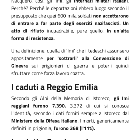
Nacquero, così, gli 'Imi', gli
Internati militari italiani
.
Perché? Perché le deportazioni ebbero luogo secondo il
presupposto che quei 600 mila soldati
non accettarono
di entrare a far parte degli eserciti nazifascisti.
Un
atto di rifiuto
inquadrabile, pure quello,
in un’alta
forma di resistenza.
Una definizione, quella di ‘Imi’ che i tedeschi assunsero
appositamente
per 'sottrarli' alla Convenzione di
Ginevra
sui prigionieri di guerra e poterli quindi
sfruttare come forza lavoro coatta.
I caduti a Reggio Emilia
Secondo gli Albi della Memoria di Istoreco,
gli Imi
reggiani furono 7.390.
3.372 di cui si conosce
l'identità, secondo i dati forniti sempre a Istoreco dal
Ministero della Difesa italiano
. I morti, genericamente
definiti in prigionia,
furono 368 (l'11%).