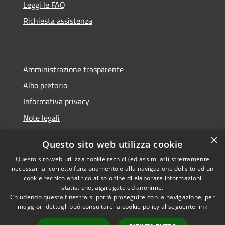
Leggi le FAQ
Richiesta assistenza
Amministrazione trasparente
Albo pretorio
Informativa privacy
Note legali
Dichiarazione di accessibilità
×
Questo sito web utilizza cookie
Piano di miglioramento del sito
Questo sito web utilizza cookie tecnici (ed assimilati) strettamente
necessari al corretto funzionamento e alla navigazione del sito ed un
cookie tecnico analitico al solo fine di elaborare informazioni
statistiche, aggregate ed anonime.
Chiudendo questa finestra si potrà proseguire con la navigazione, per
RSS
Copyright © 2026 • Comune di
maggiori dettagli può consultare la cookie policy al seguente
link
Accessibilità
Casalgrande • Powered by
Privacy
Municipium
Accesso
•