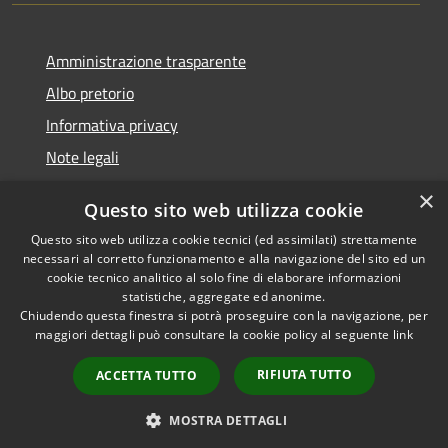
Amministrazione trasparente
Albo pretorio
Informativa privacy
Note legali
Dichiarazione di accessibilità
×
Questo sito web utilizza cookie
Piano di miglioramento del sito
Questo sito web utilizza cookie tecnici (ed assimilati) strettamente
necessari al corretto funzionamento e alla navigazione del sito ed un
cookie tecnico analitico al solo fine di elaborare informazioni
statistiche, aggregate ed anonime.
Chiudendo questa finestra si potrà proseguire con la navigazione, per
RSS
Copyright © 2026 • Comune di
maggiori dettagli può consultare la cookie policy al seguente
link
Accessibilità
Casalgrande • Powered by
Privacy
Municipium
Accesso
•
RIFIUTA TUTTO
ACCETTA TUTTO
Cookie
redazione
Mappa del sito
MOSTRA DETTAGLI