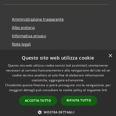
Amministrazione trasparente
Albo pretorio
Informativa privacy
Note legali
Dichiarazione di accessibilità
×
Questo sito web utilizza cookie
Piano di miglioramento del sito
Questo sito web utilizza cookie tecnici (ed assimilati) strettamente
necessari al corretto funzionamento e alla navigazione del sito ed un
cookie tecnico analitico al solo fine di elaborare informazioni
statistiche, aggregate ed anonime.
Chiudendo questa finestra si potrà proseguire con la navigazione, per
RSS
Copyright © 2026 • Comune di
maggiori dettagli può consultare la cookie policy al seguente
link
Accessibilità
Casalgrande • Powered by
Privacy
Municipium
Accesso
•
RIFIUTA TUTTO
ACCETTA TUTTO
Cookie
redazione
Mappa del sito
MOSTRA DETTAGLI