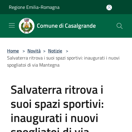
Salta al contenuto principale
Regione Emilia-Romagna
Comune di Casalgrande
Home
>
Novità
>
Notizie
>
Salvaterra ritrova i suoi spazi sportivi: inaugurati i nuovi
spogliatoi di via Mantegna
Salvaterra ritrova i
suoi spazi sportivi:
inaugurati i nuovi
spogliatoi di via