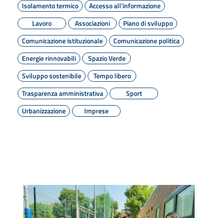
Isolamento termico
Accesso all'informazione
Lavoro
Associazioni
Piano di sviluppo
Comunicazione istituzionale
Comunicazione politica
Energie rinnovabili
Spazio Verde
Sviluppo sostenibile
Tempo libero
Trasparenza amministrativa
Sport
Urbanizzazione
Imprese