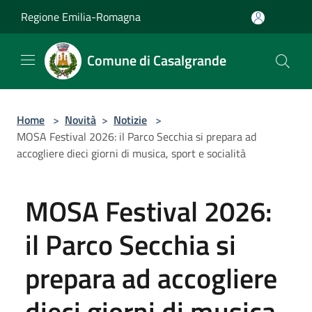
Salta al contenuto principale
Regione Emilia-Romagna
Comune di Casalgrande
Home
>
Novità
>
Notizie
>
MOSA Festival 2026: il Parco Secchia si prepara ad
accogliere dieci giorni di musica, sport e socialità
MOSA Festival 2026:
il Parco Secchia si
prepara ad accogliere
dieci giorni di musica,