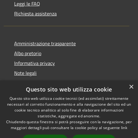
Leggi le FAQ
Richiesta assistenza
Amministrazione trasparente
Albo pretorio
Informativa privacy
Note legali
Dichiarazione di accessibilità
×
Questo sito web utilizza cookie
Piano di miglioramento del sito
Questo sito web utilizza cookie tecnici (ed assimilati) strettamente
necessari al corretto funzionamento e alla navigazione del sito ed un
cookie tecnico analitico al solo fine di elaborare informazioni
statistiche, aggregate ed anonime.
Chiudendo questa finestra si potrà proseguire con la navigazione, per
RSS
Copyright © 2026 • Comune di
maggiori dettagli può consultare la cookie policy al seguente
link
Accessibilità
Casalgrande • Powered by