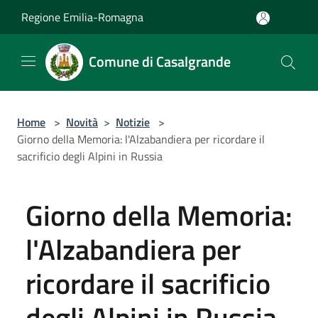
Salta al contenuto principale
Regione Emilia-Romagna
Comune di Casalgrande
Home
>
Novità
>
Notizie
>
Giorno della Memoria: l'Alzabandiera per ricordare il
sacrificio degli Alpini in Russia
Giorno della Memoria:
l'Alzabandiera per
ricordare il sacrificio
degli Alpini in Russia