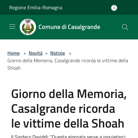
Salta al contenuto principale
Regione Emilia-Romagna
Comune di Casalgrande
Home
>
Novità
>
Notizie
>
Giorno della Memoria, Casalgrande ricorda le vittime della
Shoah
Giorno della Memoria,
Casalgrande ricorda
le vittime della Shoah
Il Sindaco Daviddi: "Questa giornata serve a inquietarci.