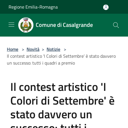
Salta al contenuto principale
Regione Emilia-Romagna
Comune di Casalgrande
Home
>
Novità
>
Notizie
>
Il contest artistico 'I Colori di Settembre' è stato davvero
un successo: tutti i quadri a premio
Il contest artistico 'I
Colori di Settembre' è
stato davvero un
successo: tutti i