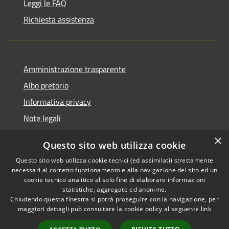
Leggi le FAQ
Richiesta assistenza
Amministrazione trasparente
Albo pretorio
Informativa privacy
Note legali
Dichiarazione di accessibilità
×
Questo sito web utilizza cookie
Piano di miglioramento del sito
Questo sito web utilizza cookie tecnici (ed assimilati) strettamente
necessari al corretto funzionamento e alla navigazione del sito ed un
cookie tecnico analitico al solo fine di elaborare informazioni
statistiche, aggregate ed anonime.
Chiudendo questa finestra si potrà proseguire con la navigazione, per
RSS
Copyright © 2026 • Comune di
maggiori dettagli può consultare la cookie policy al seguente
link
Accessibilità
Casalgrande • Powered by
Privacy
Municipium
Accesso
•