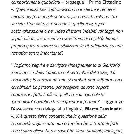
comportamenti quotidiani
– prosegue il Primo Cittadino
-.
Queste iniziative contribuiscono a instillare e rendere
ancora più forti quegli anticorpi già presenti nella nostra
società. Una volta che si cade in quella rete, o per
sottovalutazione o per l'idea di trarre indebiti vantaggi, non
si può più uscire. Iniziative come 'Semi di Legalità' hanno
proprio questo valore: sensibilizzare la cittadinanza su una
tematica tanto importante
”.
“
Vogliamo seguire e divulgare l'insegnamento di Giancarlo
Siani, ucciso dalla Camorra nel settembre del 1985, 'La
criminalità, la corruzione, non si combattono soltanto con i
carabinieri. Le persone, per scegliere, devono sapere,
conoscere i fatti. E allora quello che un giornalista
'giornalista' dovrebbe fare è questo: informare'
– aggiunge
l'Assessore con delega alla Legalità,
Marco Cassinadri
-.
Vi è questo falso concetto che la questione della
criminalità organizzata non ci tocchi. Che si tratta di fatti
che ci sono alieni. Non è così. Che siano studenti, impiegati,