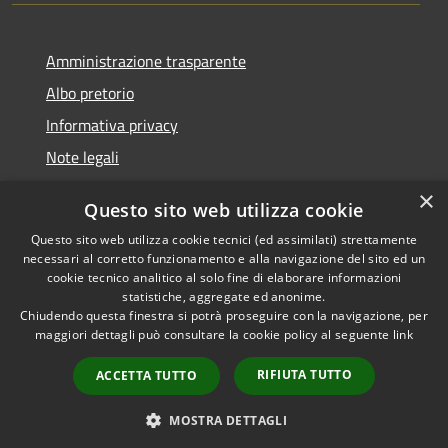
Amministrazione trasparente
Albo pretorio
Informativa privacy
Note legali
Dichiarazione di accessibilità
×
Questo sito web utilizza cookie
Piano di miglioramento del sito
Questo sito web utilizza cookie tecnici (ed assimilati) strettamente
necessari al corretto funzionamento e alla navigazione del sito ed un
cookie tecnico analitico al solo fine di elaborare informazioni
statistiche, aggregate ed anonime.
Chiudendo questa finestra si potrà proseguire con la navigazione, per
RSS
Copyright © 2026 • Comune di
maggiori dettagli può consultare la cookie policy al seguente
link
Accessibilità
Casalgrande • Powered by
Privacy
Municipium
Accesso
•
RIFIUTA TUTTO
ACCETTA TUTTO
Cookie
redazione
Mappa del sito
MOSTRA DETTAGLI