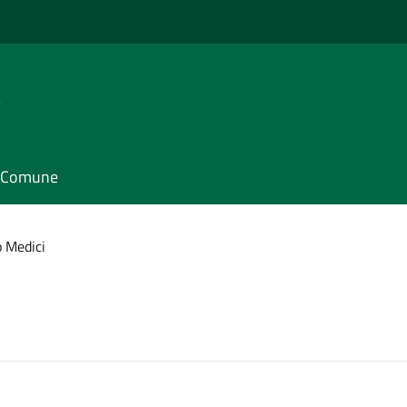
e
il Comune
o Medici