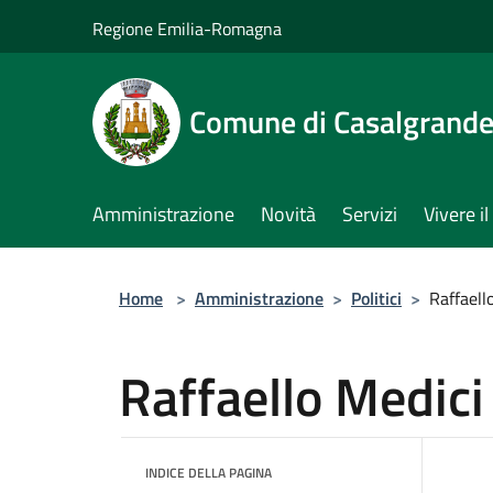
Salta al contenuto principale
Regione Emilia-Romagna
Comune di Casalgrand
Amministrazione
Novità
Servizi
Vivere 
Home
>
Amministrazione
>
Politici
>
Raffaell
Raffaello Medici
INDICE DELLA PAGINA