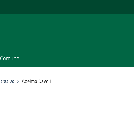
e
il Comune
trativo
>
Adelmo Davoli