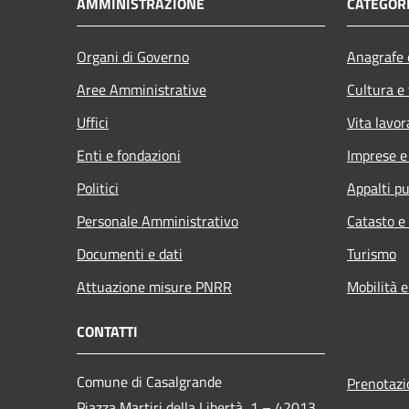
AMMINISTRAZIONE
CATEGORI
Organi di Governo
Anagrafe e
Aree Amministrative
Cultura e
Uffici
Vita lavor
Enti e fondazioni
Imprese 
Politici
Appalti pu
Personale Amministrativo
Catasto e
Documenti e dati
Turismo
Attuazione misure PNRR
Mobilità e
CONTATTI
Comune di Casalgrande
Prenotaz
Piazza Martiri della Libertà, 1 – 42013