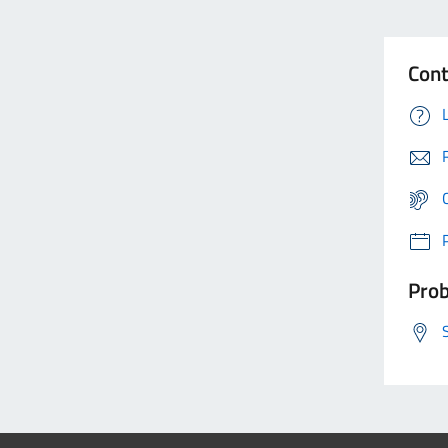
Cont
Prob