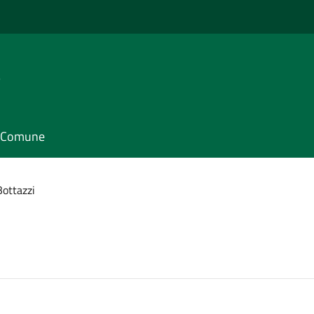
e
il Comune
Bottazzi