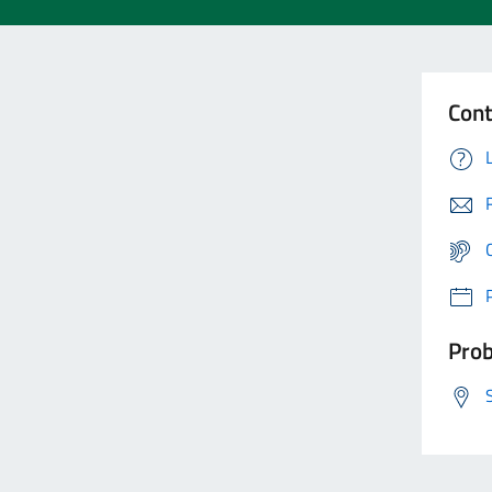
Cont
Prob