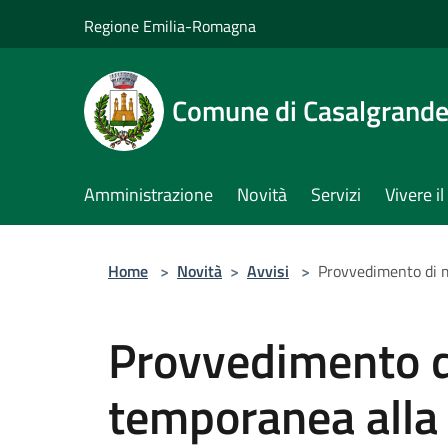
Salta al contenuto principale
Regione Emilia-Romagna
Comune di Casalgrand
Amministrazione
Novità
Servizi
Vivere 
Home
>
Novità
>
Avvisi
>
Provvedimento di m
Provvedimento d
temporanea alla 