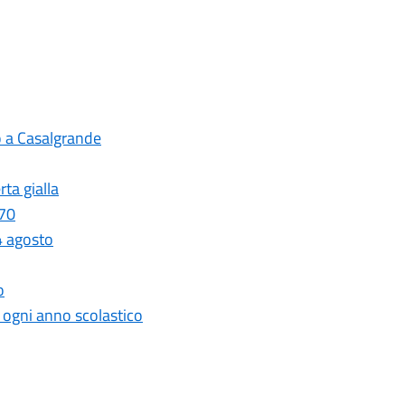
o a Casalgrande
ta gialla
 70
4 agosto
o
r ogni anno scolastico