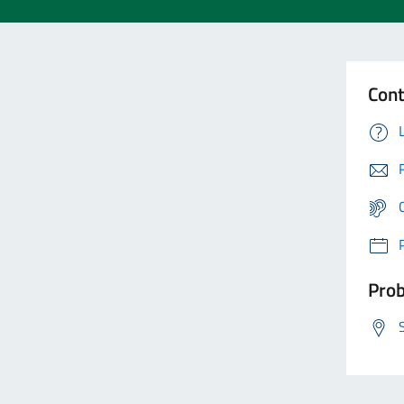
Cont
Prob