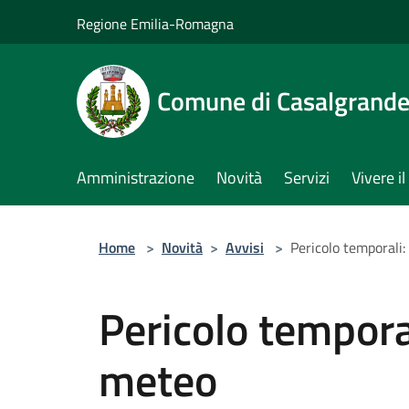
Salta al contenuto principale
Regione Emilia-Romagna
Comune di Casalgrand
Amministrazione
Novità
Servizi
Vivere 
Home
>
Novità
>
Avvisi
>
Pericolo temporali:
Pericolo temporal
meteo