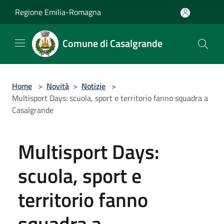
Salta al contenuto principale
Regione Emilia-Romagna
Comune di Casalgrande
Home
>
Novità
>
Notizie
>
Multisport Days: scuola, sport e territorio fanno squadra a
Casalgrande
Multisport Days:
scuola, sport e
territorio fanno
squadra a