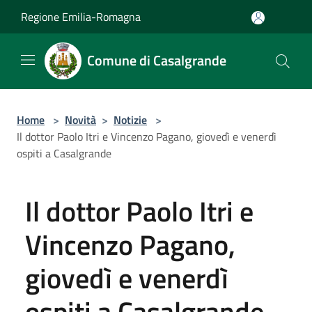
Salta al contenuto principale
Regione Emilia-Romagna
Comune di Casalgrande
Home
>
Novità
>
Notizie
>
Il dottor Paolo Itri e Vincenzo Pagano, giovedì e venerdì
ospiti a Casalgrande
Il dottor Paolo Itri e
Vincenzo Pagano,
giovedì e venerdì
ospiti a Casalgrande