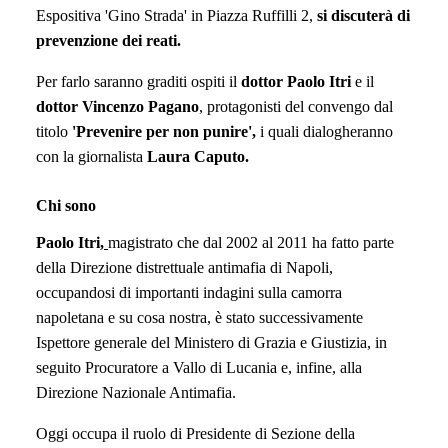
Espositiva 'Gino Strada' in Piazza Ruffilli 2,
si discuterà
di
prevenzione dei reati.
Per farlo saranno graditi ospiti il
dottor
Paolo Itri
e il
dott
or
Vincenzo Pagano
, protagonisti del convengo dal
titolo
'P
revenire per non punire
',
i quali
dialogheranno
con la giornalista
Laura Caputo.
Chi sono
Paolo Itri,
magistrato che dal 2002 al 2011 ha fatto parte
della Direzione distrettuale antimafia di Napoli,
occupandosi di importanti indagini sulla camorra
napoletana e su cosa nostra, è stato successivamente
Ispettore generale del Ministero di Grazia e Giustizia, in
seguito Procuratore a Vallo di Lucania e, infine, alla
Direzione Nazionale Antimafia.
Oggi occupa il ruolo di Presidente di Sezione della