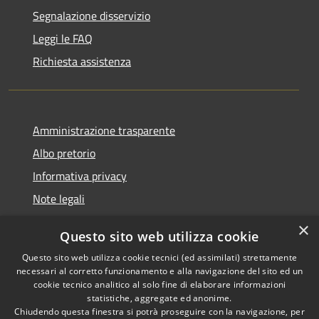
Segnalazione disservizio
Leggi le FAQ
Richiesta assistenza
Amministrazione trasparente
Albo pretorio
Informativa privacy
Note legali
Dichiarazione di accessibilità
×
Questo sito web utilizza cookie
Piano di miglioramento del sito
Questo sito web utilizza cookie tecnici (ed assimilati) strettamente
necessari al corretto funzionamento e alla navigazione del sito ed un
cookie tecnico analitico al solo fine di elaborare informazioni
statistiche, aggregate ed anonime.
Chiudendo questa finestra si potrà proseguire con la navigazione, per
RSS
Copyright © 2026 • Comune di