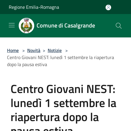
Salta al contenuto principale
Regione Emilia-Romagna
Comune di Casalgrande
Home
>
Novità
>
Notizie
>
Centro Giovani NEST: lunedì 1 settembre la riapertura
dopo la pausa estiva
Centro Giovani NEST:
lunedì 1 settembre la
riapertura dopo la
pausa estiva