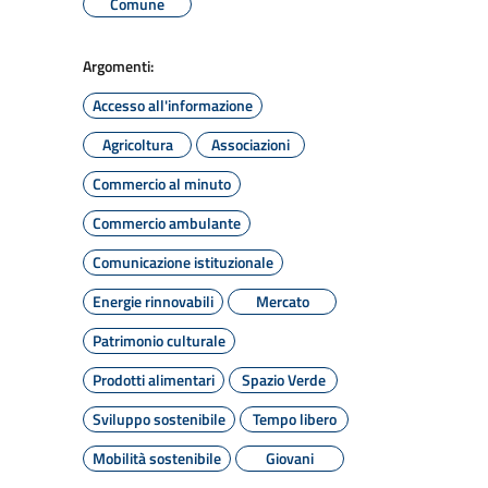
Comune
Argomenti:
Accesso all'informazione
Agricoltura
Associazioni
Commercio al minuto
Commercio ambulante
Comunicazione istituzionale
Energie rinnovabili
Mercato
Patrimonio culturale
Prodotti alimentari
Spazio Verde
Sviluppo sostenibile
Tempo libero
Mobilità sostenibile
Giovani