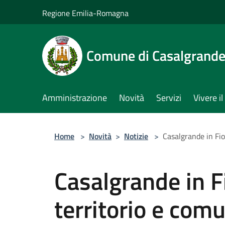
Salta al contenuto principale
Regione Emilia-Romagna
Comune di Casalgrand
Amministrazione
Novità
Servizi
Vivere 
Home
>
Novità
>
Notizie
>
Casalgrande in Fio
Casalgrande in Fi
territorio e comu