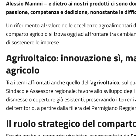
Alessio Mammi – e dietro ai nostri prodotti ci sono d
passione, competenza e dedizione, nonostante le diffi
Un riferimento al valore delle eccellenze agroalimentari de
comparto agricolo si trova oggi ad affrontare tra cambiam
di sostenere le imprese.
Agrivoltaico: innovazione sì, m
agricolo
Tra i temi affrontati anche quello dell’
agrivoltaico
, sul q
Sindaco e Assessore regionale: favore allo sviluppo degli 
dismesse o coperture già esistenti, preservando i terreni a
del territorio, a partire dalla filiera del Parmigiano Reggia
Il ruolo strategico del comparto
Spazio anche al comparto vivaistico, rappresentato da
Co