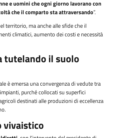
onne e uomini che ogni giorno lavorano con
coltà che il comparto sta attraversando
”.
l territorio, ma anche alle sfide che il
enti climatici, aumento dei costi e necessità
a tutelando il suolo
uale è emersa una convergenza di vedute tra
impianti, purché collocati su superfici
gricoli destinati alle produzioni di eccellenza
no.
 vivaistico
ldiretti
, con l’intervento del presidente di