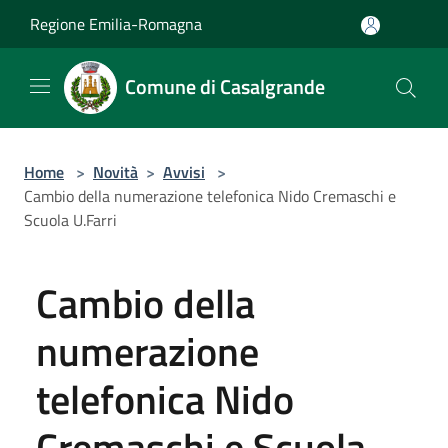
Salta al contenuto principale
Regione Emilia-Romagna
Comune di Casalgrande
Home
>
Novità
>
Avvisi
>
Cambio della numerazione telefonica Nido Cremaschi e
Scuola U.Farri
Cambio della
numerazione
telefonica Nido
Cremaschi e Scuola