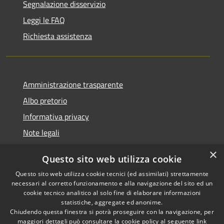
Segnalazione disservizio
Leggi le FAQ
Richiesta assistenza
Amministrazione trasparente
Albo pretorio
Informativa privacy
Note legali
Dichiarazione di accessibilità
×
Questo sito web utilizza cookie
Piano di miglioramento del sito
Questo sito web utilizza cookie tecnici (ed assimilati) strettamente
necessari al corretto funzionamento e alla navigazione del sito ed un
cookie tecnico analitico al solo fine di elaborare informazioni
statistiche, aggregate ed anonime.
Chiudendo questa finestra si potrà proseguire con la navigazione, per
RSS
Copyright © 2026 • Comune di
maggiori dettagli può consultare la cookie policy al seguente
link