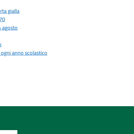
ta gialla
 70
4 agosto
o
r ogni anno scolastico