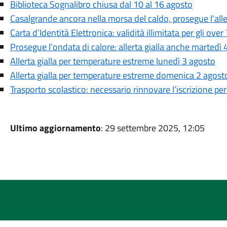
Biblioteca Sognalibro chiusa dal 10 al 16 agosto
Casalgrande ancora nella morsa del caldo, prosegue l'aller
Carta d’Identità Elettronica: validità illimitata per gli over
Prosegue l’ondata di calore: allerta gialla anche martedì 
Allerta gialla per temperature estreme lunedì 3 agosto
Allerta gialla per temperature estreme domenica 2 agost
Trasporto scolastico: necessario rinnovare l’iscrizione pe
Ultimo aggiornamento
: 29 settembre 2025, 12:05