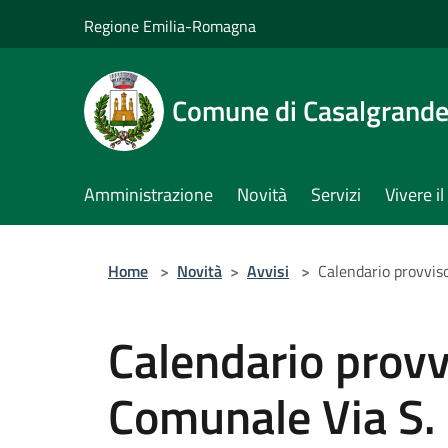
Salta al contenuto principale
Regione Emilia-Romagna
Comune di Casalgrand
Amministrazione
Novità
Servizi
Vivere 
Home
>
Novità
>
Avvisi
>
Calendario provvis
Calendario provv
Comunale Via S. 