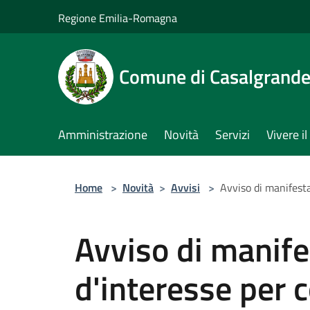
Salta al contenuto principale
Regione Emilia-Romagna
Comune di Casalgrand
Amministrazione
Novità
Servizi
Vivere 
Home
>
Novità
>
Avvisi
>
Avviso di manifest
Avviso di manif
d'interesse per 