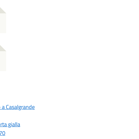
o a Casalgrande
ta gialla
 70