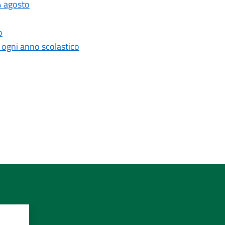
4 agosto
o
r ogni anno scolastico