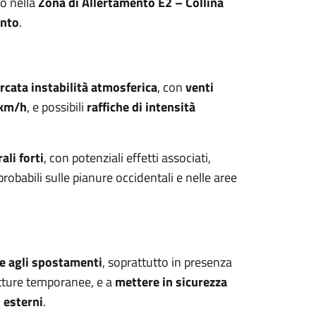
to nella
Zona di Allertamento E2 – Collina
ento
.
rcata instabilità atmosferica
, con
venti
 km/h
, e possibili
raffiche di intensità
ali forti
, con potenziali effetti associati,
obabili sulle pianure occidentali e nelle aree
ne agli spostamenti
, soprattutto in presenza
rutture temporanee, e a
mettere in sicurezza
i esterni
.