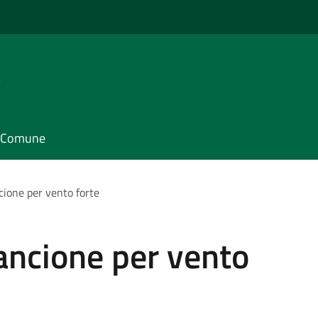
e
il Comune
cione per vento forte
ancione per vento