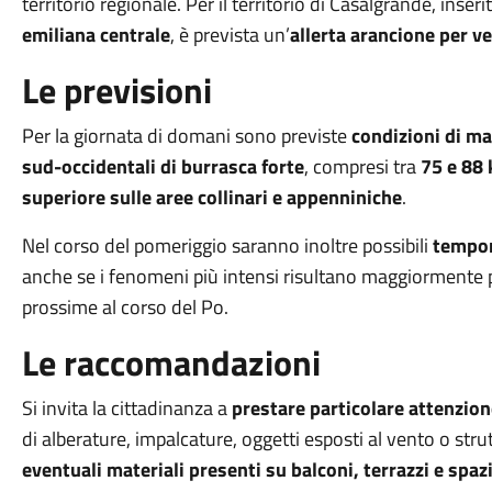
territorio regionale. Per il territorio di Casalgrande, inseri
emiliana centrale
, è prevista un’
allerta arancione per v
Le previsioni
Per la giornata di domani sono previste
condizioni di ma
sud-occidentali di burrasca forte
, compresi tra
75 e 88
superiore sulle aree collinari e appenniniche
.
Nel corso del pomeriggio saranno inoltre possibili
tempor
anche se i fenomeni più intensi risultano maggiormente pr
prossime al corso del Po.
Le raccomandazioni
Si invita la cittadinanza a
prestare particolare attenzio
di alberature, impalcature, oggetti esposti al vento o st
eventuali materiali presenti su balconi, terrazzi e spaz