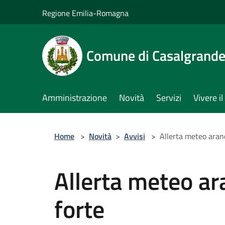
Salta al contenuto principale
Regione Emilia-Romagna
Comune di Casalgrand
Amministrazione
Novità
Servizi
Vivere 
Home
>
Novità
>
Avvisi
>
Allerta meteo aran
Allerta meteo ar
forte