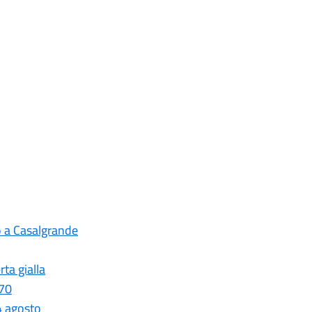
o a Casalgrande
ta gialla
 70
4 agosto