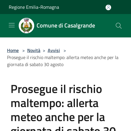
Salta al contenuto principale
Regione Emilia-Romagna
Comune di Casalgrande
Home
>
Novità
>
Avvisi
>
Prosegue il rischio maltempo: allerta meteo anche per la
giornata di sabato 30 agosto
Prosegue il rischio
maltempo: allerta
meteo anche per la
giornata di sabato 30