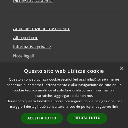
Richiesta assistenza
Amministrazione trasparente
Albo pretorio
Informativa privacy
Note legali
Dichiarazione di accessibilità
×
Questo sito web utilizza cookie
Piano di miglioramento del sito
Questo sito web utilizza cookie tecnici (ed assimilati) strettamente
necessari al corretto funzionamento e alla navigazione del sito ed un
cookie tecnico analitico al solo fine di elaborare informazioni
statistiche, aggregate ed anonime.
Chiudendo questa finestra si potrà proseguire con la navigazione, per
RSS
Copyright © 2026 • Comune di
maggiori dettagli può consultare la cookie policy al seguente
link
Accessibilità
Casalgrande • Powered by
Privacy
Municipium
Accesso
•
RIFIUTA TUTTO
ACCETTA TUTTO
Cookie
redazione