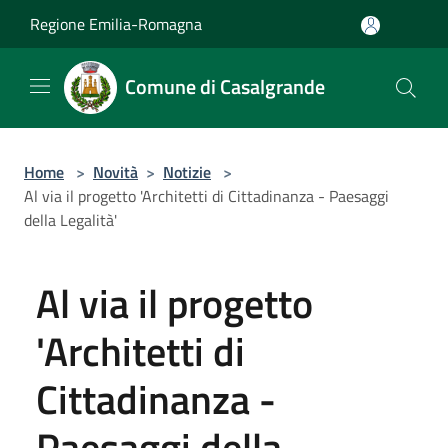
Salta al contenuto principale
Regione Emilia-Romagna
Comune di Casalgrande
Home
>
Novità
>
Notizie
>
Al via il progetto 'Architetti di Cittadinanza - Paesaggi
della Legalità'
Al via il progetto
'Architetti di
Cittadinanza -
Paesaggi della