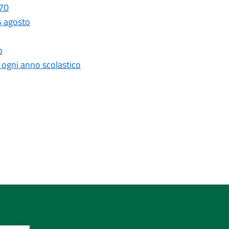
 70
4 agosto
o
r ogni anno scolastico