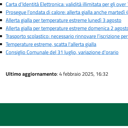
Carta d’Identità Elettronica: validità illimitata per gli over
Prosegue l’ondata di calore: allerta gialla anche martedì 
Allerta gialla per temperature estreme lunedì 3 agosto
Allerta gialla per temperature estreme domenica 2 agost
Trasporto scolastico: necessario rinnovare l’iscrizione pe
Temperature estreme, scatta l'allerta gialla
Consiglio Comunale del 31 luglio, variazione d'orario
Ultimo aggiornamento
: 4 febbraio 2025, 16:32