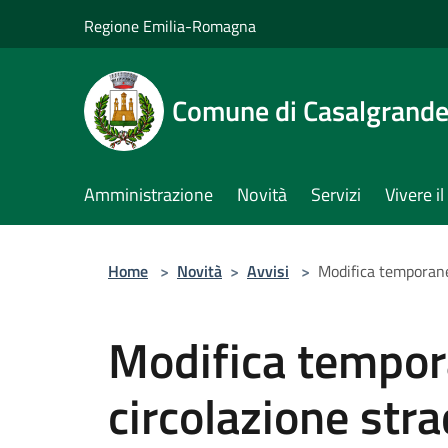
Salta al contenuto principale
Regione Emilia-Romagna
Comune di Casalgrand
Amministrazione
Novità
Servizi
Vivere 
Home
>
Novità
>
Avvisi
>
Modifica temporanea
Modifica tempor
circolazione stra