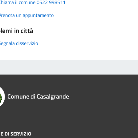
Chiama il comune 0522 998511
Prenota un appuntamento
lemi in città
Segnala disservizio
Comune di Casalgrande
E DI SERVIZIO