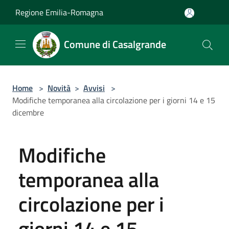
Salta al contenuto principale
Regione Emilia-Romagna
Comune di Casalgrande
Home
>
Novità
>
Avvisi
>
Modifiche temporanea alla circolazione per i giorni 14 e 15
dicembre
Modifiche
temporanea alla
circolazione per i
giorni 14 e 15