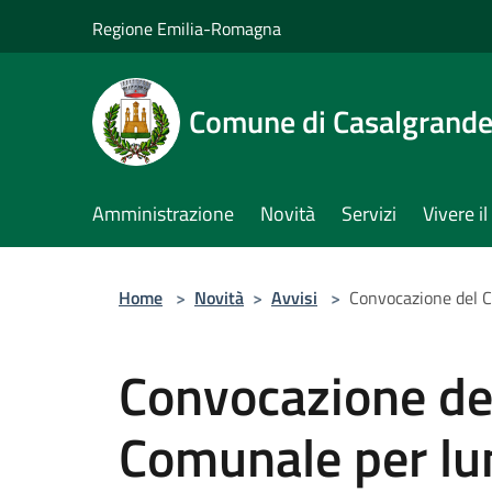
Salta al contenuto principale
Regione Emilia-Romagna
Comune di Casalgrand
Amministrazione
Novità
Servizi
Vivere 
Home
>
Novità
>
Avvisi
>
Convocazione del C
Convocazione del
Comunale per lun