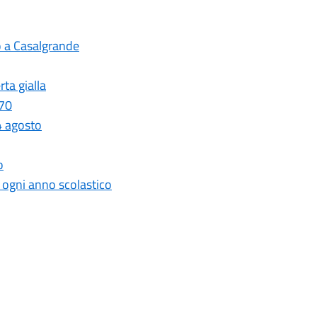
o a Casalgrande
ta gialla
 70
4 agosto
o
r ogni anno scolastico