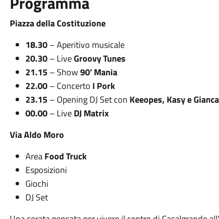
Programma
Piazza della Costituzione
18.30
– Aperitivo musicale
20.30
– Live
Groovy Tunes
21.15
– Show
90' Mania
22.00
– Concerto
I Pork
23.15
– Opening DJ Set con
Keeopes, Kasy e Gianca
00.00
– Live
DJ Matrix
Via Aldo Moro
Area
Food Truck
Esposizioni
Giochi
DJ Set
Una serata pensata per vivere il centro di Casalgrande all