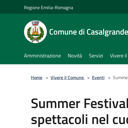
Salta al contenuto principale
Regione Emilia-Romagna
Comune di Casalgrand
Amministrazione
Novità
Servizi
Vivere 
Home
>
Vivere il Comune
>
Eventi
>
Summer 
Summer Festival
spettacoli nel c