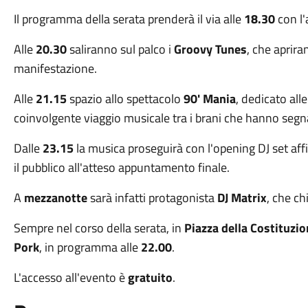
Il programma della serata prenderà il via alle
18.30
con l'
Alle
20.30
saliranno sul palco i
Groovy Tunes
, che aprira
manifestazione.
Alle
21.15
spazio allo spettacolo
90' Mania
, dedicato all
coinvolgente viaggio musicale tra i brani che hanno segn
Dalle
23.15
la musica proseguirà con l'opening DJ set aff
il pubblico all'atteso appuntamento finale.
A
mezzanotte
sarà infatti protagonista
DJ Matrix
, che ch
Sempre nel corso della serata, in
Piazza della Costituzi
Pork
, in programma alle
22.00
.
L'accesso all'evento è
gratuito
.