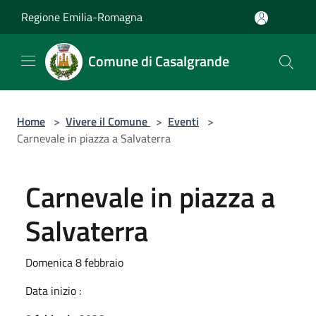
Salta al contenuto principale
Regione Emilia-Romagna
Comune di Casalgrande
Home
>
Vivere il Comune
>
Eventi
>
Carnevale in piazza a Salvaterra
Carnevale in piazza a
Salvaterra
Domenica 8 febbraio
Data inizio :