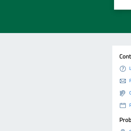
Cont
Prob