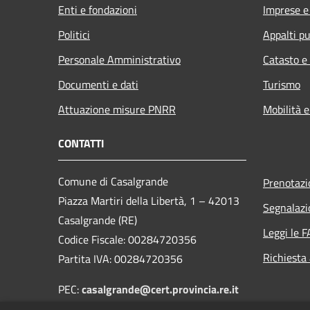
Enti e fondazioni
Imprese 
Politici
Appalti pu
Personale Amministrativo
Catasto e
Documenti e dati
Turismo
Attuazione misure PNRR
Mobilità e
CONTATTI
Comune di Casalgrande
Prenotaz
Piazza Martiri della Libertà, 1 – 42013
Segnalazi
Casalgrande (RE)
Leggi le 
Codice Fiscale: 00284720356
Richiesta
Partita IVA: 00284720356
PEC:
casalgrande@cert.provincia.re.it
Email:
urp@comune.casalgrande.re.it