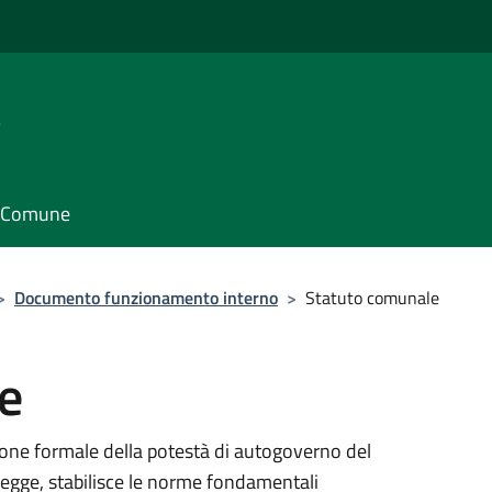
e
il Comune
>
Documento funzionamento interno
>
Statuto comunale
e
ione formale della potestà di autogoverno del
 legge, stabilisce le norme fondamentali