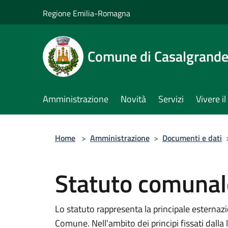
Salta al contenuto principale
Regione Emilia-Romagna
Comune di Casalgrand
Amministrazione
Novità
Servizi
Vivere 
Home
>
Amministrazione
>
Documenti e dati
Statuto comunal
Lo statuto rappresenta la principale esternaz
Comune. Nell'ambito dei principi fissati dalla