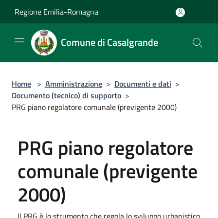
Salta al contenuto principale
Regione Emilia-Romagna
Comune di Casalgrande
Home
>
Amministrazione
>
Documenti e dati
>
Documento (tecnico) di supporto
>
PRG piano regolatore comunale (previgente 2000)
PRG piano regolatore
comunale (previgente
2000)
Il PRG è lo strumento che regola lo sviluppo urbanistico